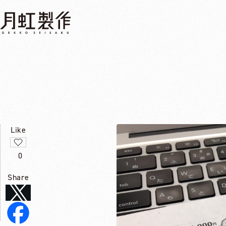
Like
0
Share