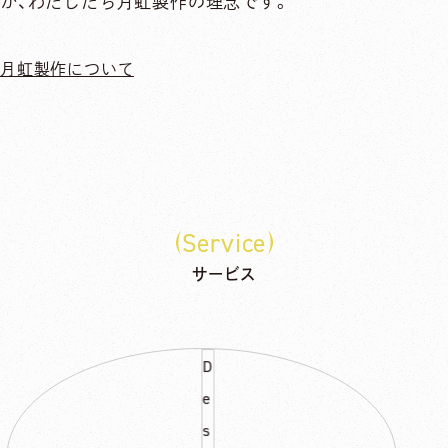
が、わたしたち月虹製作の
理念です。
月虹製作について
Service
サービス
D
e
s