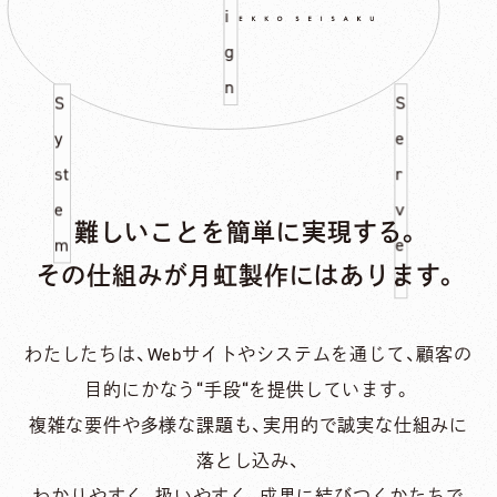
i
g
S
n
y
S
st
e
e
r
m
v
難しい​ことを​簡単に​実現する。
e
その​仕組みが​月虹製作には​あります。
r
わたしたちは、​Webサイトや​システムを​通じて、​顧客の​
目的にかなう​“手段“を​提供しています。
複雑な​要件や​多様な​課題も、​実用的で​誠実な​仕組みに​
落とし込み、
わかりやすく、​扱いやすく、​成果に​結びつくかたちで​