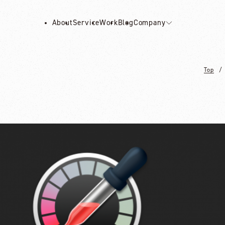
About
Service
Work
Blog
Company
Top