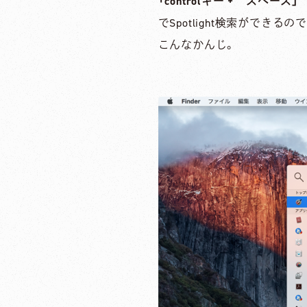
「controlキー + スペース」
でSpotlight検索ができ
こんなかんじ。