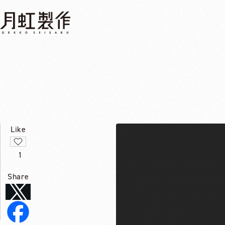
Like
1
Share